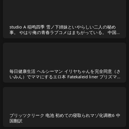
studio A 稲鸣四季 雪ノ下姉妹といやらしい二人の秘め
事。 やはり俺の青春ラブコメはまちがっている。 中国翻
訳 DL版
毎日健康生活 ヘルシーマン イリヤちゃんを完全同意（さ
いみん）でママにするエロ本 Fatekaleid liner プリズマ☆
イリヤ 中国翻訳 DL版
ブリッツクリーク 电池 初めての寝取られマゾ化调教6 中
国翻訳