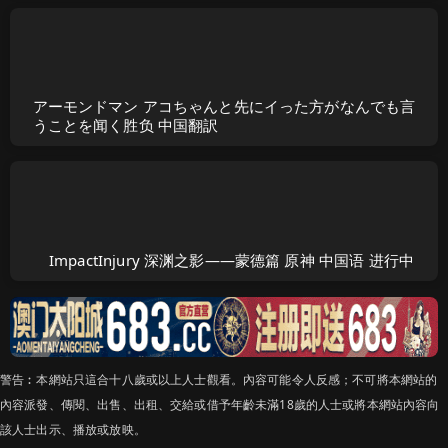
アーモンドマン アコちゃんと先にイった方がなんでも言
うことを闻く胜负 中国翻訳
ImpactInjury 深渊之影——蒙德篇 原神 中国语 进行中
警告︰本網站只這合十八歲或以上人士觀看。內容可能令人反感；不可將本網站的
內容派發、傳閱、出售、出租、交給或借予年齡未滿18歲的人士或將本網站內容向
該人士出示、播放或放映。